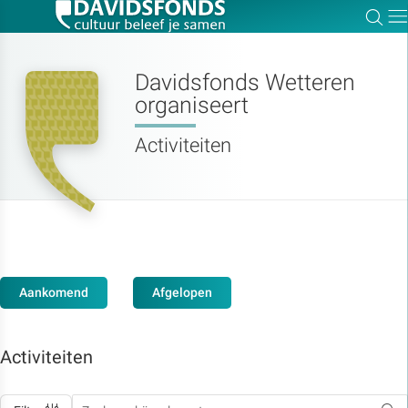
Zoe
Dir
Davidsfonds Wetteren
organiseert
Zoek:
Activiteiten
Zoeken
Aankomend
Afgelopen
Activiteiten