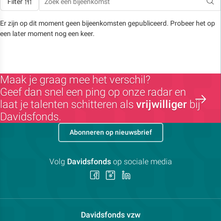
Filter
Er zijn op dit moment geen bijeenkomsten gepubliceerd. Probeer het op
een later moment nog een keer.
Maak je graag mee het verschil?
Geef dan snel een ping op onze radar en
laat je talenten schitteren als
vrijwilliger
bij
Davidsfonds.
Abonneren op nieuwsbrief
Volg
Davidsfonds
op sociale media
Volg
Volg
Volg
ons
ons
ons
op
op
op
Facebook
Instagram
LinkedIn
Contactpersoon:
Davidsfonds vzw